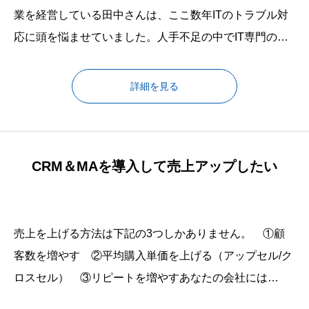
業を経営している田中さんは、ここ数年ITのトラブル対
応に頭を悩ませていました。人手不足の中でIT専門の担
当者を置く余裕はありません。そのため、「従業員のパ
ソコンが故障した時の復旧」や「ネットワークが遅いな
詳細を見る
ど不安定になったり、特定のサービスにアクセスできな
くなる」、「パソコンが感染してデータが消失してしま
う」などの相談が田中さんに寄せられま
CRM＆MAを導入して売上アップしたい
売上を上げる方法は下記の3つしかありません。 ①顧
客数を増やす ②平均購入単価を上げる（アップセル/ク
ロスセル） ③リピートを増やすあなたの会社には
①②③に対応する仕組みはありますか？人に依存した環