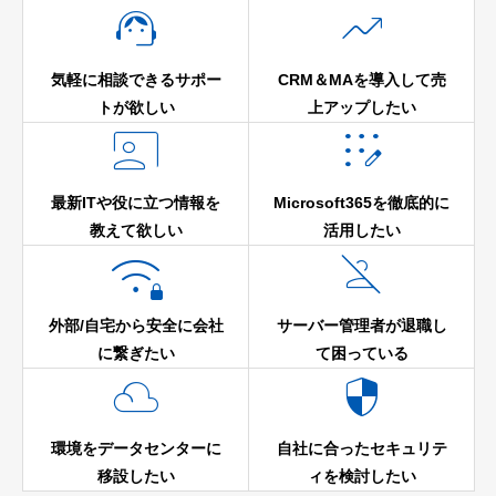


気軽に相談できるサポー
CRM＆MAを導入して売
トが欲しい
上アップしたい


最新ITや役に立つ情報を
Microsoft365を徹底的に
教えて欲しい
活用したい


外部/自宅から安全に会社
サーバー管理者が退職し
に繋ぎたい
て困っている


環境をデータセンターに
自社に合ったセキュリテ
移設したい
ィを検討したい