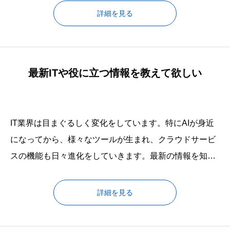
境になっていませんか？CRM（Customer Relationship
詳細を見る
Management）：カスタマー リレーションシップ マネジ
メントは、顧客を中心とした情報を一元管理するツー
最新ITや役に立つ情報を教えて欲しい
IT業界は目まぐるしく変化をしています。特にAIが身近
になってから、様々なツールが生まれ、クラウドサービ
スの機能も日々進化をしていきます。最新の情報を知っ
ておかないと思わぬ損をしたり、機能を知らないまま使
わずに生産性を上げるチャンスを逃してしまうかもしれ
詳細を見る
ません。この目まぐるしい情報を日々の業務を行いなが
らチェックをするのは難しくはありませんか？私たちは