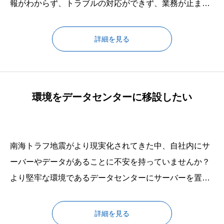
報がわからず、トラブルの対応ができず、業務が止まっ
てしまうかもしれません。ドメインの更新ができず、メ
ールアドレスが使えなくなってしまうかもしれません。
詳細を見る
新しいベンダーに一から構築してもらうために、多くの
コストがかかるかもしれません。そのような事態になら
ないように、あなたの会社のIT環
環境をデータセンターに移設したい
南海トラフ地震がより現実化されてきた中、自社内にサ
ーバーやデータがあることに不安を持っていませんか？
より堅牢な環境であるデータセンターにサーバーを置
き、クラウドサービスにバックアップを置くことで、万
が一の事態に備えることができます。顧客の情報や販売
詳細を見る