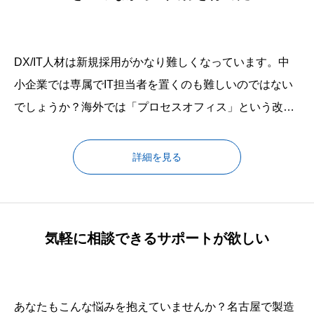
DX/IT人材は新規採用がかなり難しくなっています。中
小企業では専属でIT担当者を置くのも難しいのではない
でしょうか？海外では「プロセスオフィス」という改善
に特化した部署があります。業務を知り、ITツールにも
精通した専属部署があるため、海外企業の生産性が高い
詳細を見る
のです。DXもITツールの導入も本気で取り組まなけれ
ば、大きな改善がありません。貴社の業務を一番知り得
ているのは貴社のご担当
気軽に相談できるサポートが欲しい
あなたもこんな悩みを抱えていませんか？名古屋で製造