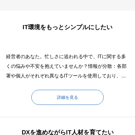
IT環境をもっとシンプルにしたい
経営者のあなた。忙しさに追われる中で、ITに関する多
くの悩みや不安を抱えていませんか？情報が分散：各部
署や個人がそれぞれ異なるITツールを使用しており、全
体像が見えない。問題の見逃し：どこに問題があるの
か、何が無駄になっているのかが分からない。コストの
詳細を見る
不明瞭さ：IT関連の費用がどのように使われているの
か、効果的に活用されているのか不明瞭。「何が問題な
のか分から
DXを進めながらIT人材を育てたい