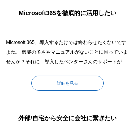
中小企業が必要なIT情報をな
Microsoft365を徹底的に活用したい
Microsoft 365、導入するだけでは終わらせたくないです
よね。 機能の多さやマニュアルがないことに困っていま
せんか？それに、導入したベンダーさんのサポートがあ
まり期待できず、せっかくのツールが生産性向上につな
がらない状況に、いらだっているのではないでしょう
詳細を見る
か。以前ある経営者さんが、「せっかくいい機能がある
のに使いこなせないのがストレスだ」と言っていまし
た。特に新機能の導入後、仕事
外部/自宅から安全に会社に繋ぎたい