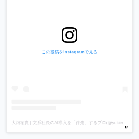
この投稿をInstagramで見る
大畑祐貴 | 文系社長のAI導入を「伴走」するプロ(@yukiinfinity1)がシェアした投稿