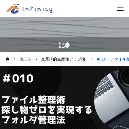
記事
BLOG
文系IT的生産性アップ術
#010：ファイ