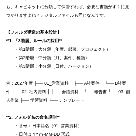
も、キャビネットに分類して保管すれば、必要な書類がすぐに見
つかりますよね？デジタルファイルも同じなんです。
【フォルダ構造の基本設計】
**
1. 「3階層」ルールの採用**
・第1階層：大分類（年度、部署、プロジェクト）
・第2階層：中分類（月、案件、種類）
・第3階層：小分類（日付、バージョン）
例：2027年度 ├── 01_営業資料 │ ├── A社案件 │ └── B社案
件 ├── 02_社内資料 │ ├── 会議資料 │ └── 報告書 └── 03_個
人作業 ├── 学習資料 └── テンプレート
**
2. フォルダ名の命名規則**
・番号 + 日本語名（01_営業資料）
・日付は YYYY-MM-DD 形式