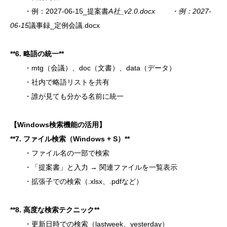
・例：2027-06-15_提案書
A社_v2.0.docx ・例：2027-
06-15
議事録_定例会議.docx
**6. 略語の統一**
・mtg（会議）、doc（文書）、data（データ）
・社内で略語リストを共有
・誰が見ても分かる名前に統一
【Windows検索機能の活用】
**
7. ファイル検索（Windows + S）**
・ファイル名の一部で検索
・「提案書」と入力 → 関連ファイルを一覧表示
・拡張子での検索（.xlsx、.pdfなど）
**
8. 高度な検索テクニック**
・更新日時での検索（lastweek、yesterday）