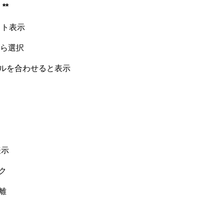
**
ウト表示
から選択
ルを合わせると表示
表示
ク
離