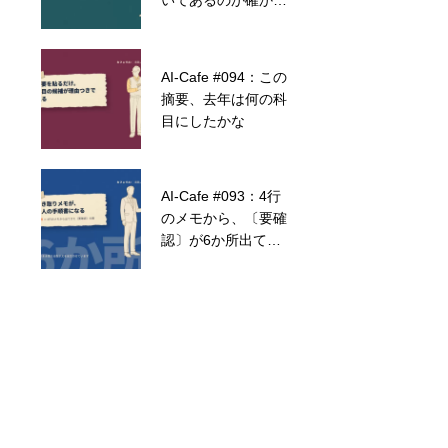
いてあるのか確かめ
ドライン」を作る。
ようがなくなりま
禁止事項だけでなく
す。
「推奨事項」を明記
するTIPS
AI-Cafe #062：マニ
AI-Cafe #094：この
ュアルが古くてはAI
摘要、去年は何の科
も間違える。RAG導
目にしたかな
入前に「社内データ
の断捨離」をする
TIPS
AI-Cafe #093：4行
AI-Cafe #014：AI自
のメモから、〔要確
動化、結局「何か
認〕が6か所出てき
ら」始めればいい
ました
の？