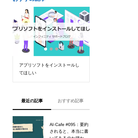
し
シンクライアントとパソコン運
#007：人事・採用に
用を比較しよう
から人材管理まで
最近の記事
おすすめ記事
AI-Cafe #095：要約
AI-Cafe #078：自社
されると、本当に書
専用の「AI活用ガイ