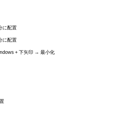
半分に配置
半分に配置
dows + 下矢印 → 最小化
配置