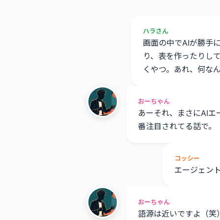
ハラさん
画面の中でAIが勝手
り、表を作ったりし
くやつ。あれ、何な
おーちゃん
あーそれ、まさにAIエ
番注目されてる話で。
コッシー
エージェン
おーちゃん
語源は近いですよ（笑