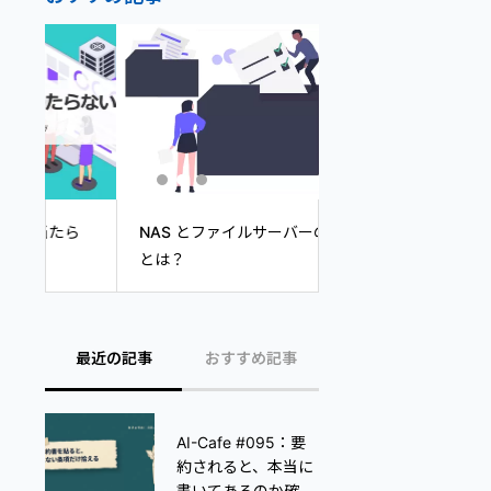
AI-Cafe #013：
ら
NAS とファイルサーバーの違い
がやってること、業
とは？
「うちと全然違う」
最近の記事
おすすめ記事
AI-Cafe #095：要
スキャンの設定をし
約されると、本当に
てほしい
書いてあるのか確か