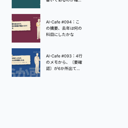
めようがなくなりま
す。
AI-Cafe #026：GW
AI-Cafe #094：こ
中にAIを「触ってみ
の摘要、去年は何の
ようかな」と思って
科目にしたかな
いる人へ 連休を最高
のAIデビューにする
準備
AI-Cafe #093：4行
#004：データ分析
のメモから、〔要確
がこんなに簡単に！
認〕が6か所出てき
AI活用の分析手法
ました