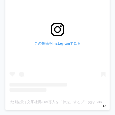
この投稿をInstagramで見る
大畑祐貴 | 文系社長のAI導入を「伴走」するプロ(@yukiinfinity1)がシェアした投稿