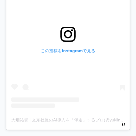
この投稿をInstagramで見る
大畑祐貴 | 文系社長のAI導入を「伴走」するプロ(@yukiinfinity1)がシェアした投稿