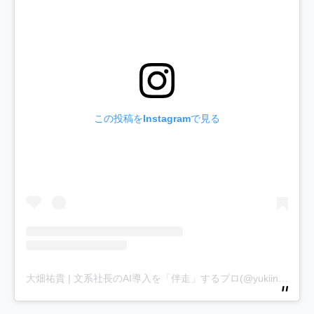
この投稿をInstagramで見る
大畑祐貴 | 文系社長のAI導入を「伴走」するプロ(@yukiinfinity1)がシェアした投稿