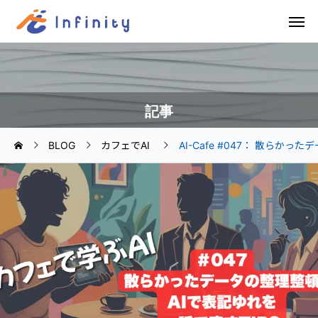
記事
BLOG
カフェでAI
AI-Cafe #047： 散らか