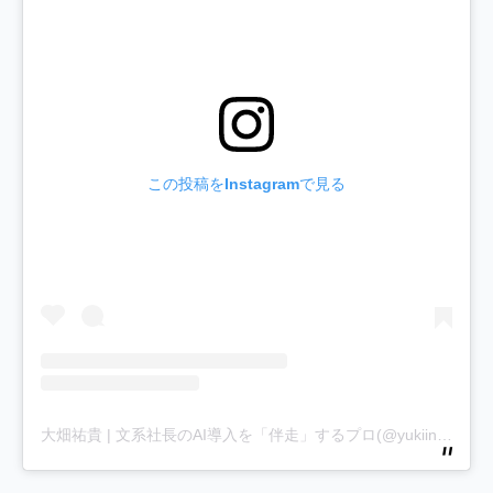
この投稿をInstagramで見る
大畑祐貴 | 文系社長のAI導入を「伴走」するプロ(@yukiinfinity1)がシェアした投稿