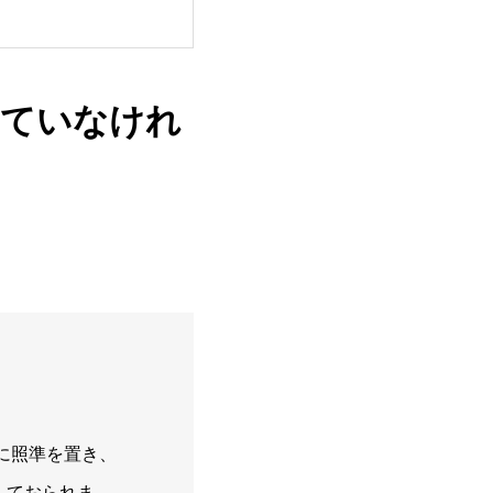
れていなけれ
に照準を置き、
しておられま