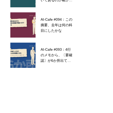
いてあるのか確かめ
ようがなくなりま
す。
AI-Cafe #094：この
#003：ホスト – コ
摘要、去年は何の科
ンピューターの覚え
目にしたかな
やすいニックネーム
AI-Cafe #093：4行
AI-Cafe
のメモから、〔要確
#046： Excelの関数
認〕が6か所出てき
がわからなくても大
ました
丈夫。AIに「やりた
いこと」を伝えて数
式を書かせるTIPS