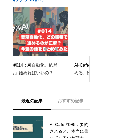
AI-Cafe #058：まずは小さく始
局
停電があるので対応
める。部署内で「AIアンバサダー
（推進役）」を決めるTIPS
最近の記事
おすすめ記事
AI-Cafe #095：要約
フォントをインスト
されると、本当に書
ールしてほしい