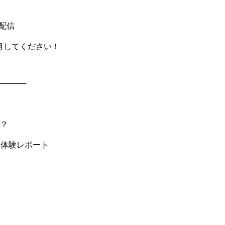
配信
目してください！
─────
は？
＆体験レポート