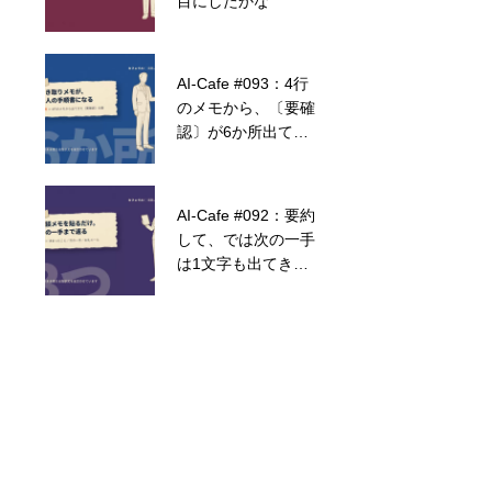
目にしたかな
化メソッドとは？
AI-Cafe #093：4行
のメモから、〔要確
2画面で見たい？
認〕が6か所出てき
ました
AI-Cafe #092：要約
テレワークのセキュ
して、では次の一手
リティは大丈夫？
は1文字も出てきま
せん