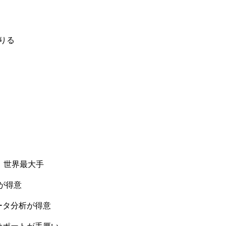
りる
）→ 世界最大手
連携が得意
I・データ分析が得意