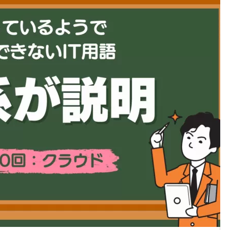
AI-Cafe #044： 長文PDFを
で読む。AIに「要約」ではな
「Q&A」させるTIPS