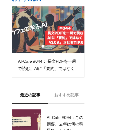
一瞬
AI-Cafe #090：ス
タスクマネージャーを起動した
く
で始める「画像・動画
い
試す3ステップ
最近の記事
おすすめ記事
AI-Cafe #094：この
〔機関誌〕2024年
摘要、去年は何の科
11月 経営の仕組み