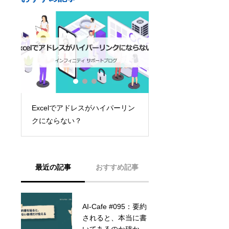
#007：Excel データ活用 – 表を
ーリン
テレワークって何だ
データベースに変える魔法のテ
クニック
最近の記事
おすすめ記事
AI-Cafe #095：要約
テレワークって何だ
されると、本当に書
ろう？