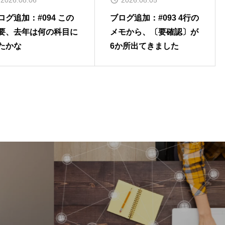
2026.08.06
2026.08.05
ログ追加：#094 この
ブログ追加：#093 4行の
要、去年は何の科目に
メモから、〔要確認〕が
たかな
6か所出てきました