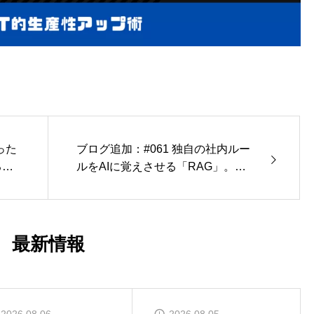
った
ブログ追加：#061 独自の社内ルー
る。
ルをAIに覚えさせる「RAG」。ま
ご案
ずは「Q&A集のテキスト化」から
始めるTIPS
最新情報