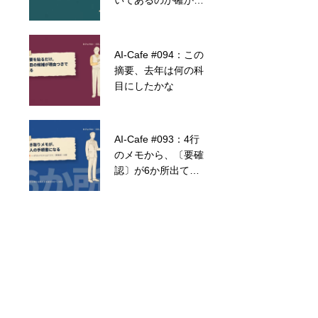
いてあるのか確かめ
ようがなくなりま
す。
AI-Cafe #066：AIは
AI-Cafe #094：この
「連携」で化ける。
摘要、去年は何の科
ZapierやMakeなど
目にしたかな
のノーコードツール
でAIを繋ぐTIPS
AI-Cafe #093：4行
〔機関誌〕2023年
のメモから、〔要確
11月 Society 5.0 の
認〕が6か所出てき
時代へ
ました