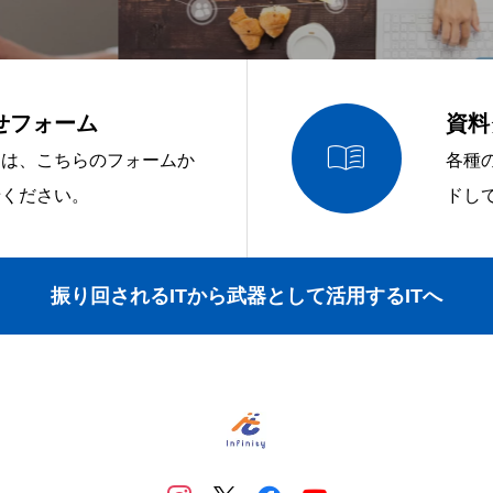
せフォーム
資料

問は、こちらのフォームか
各種
せください。
ドし
振り回されるITから武器として活用するITへ