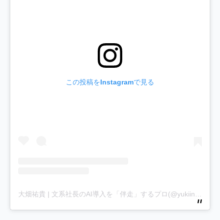
この投稿をInstagramで見る
大畑祐貴 | 文系社長のAI導入を「伴走」するプロ(@yukiinfinity1)がシェアした投稿