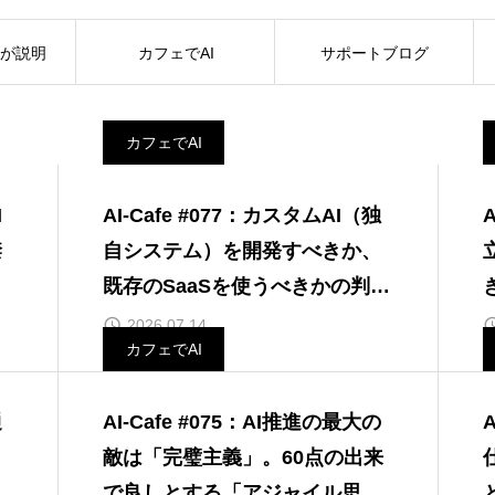
系が説明
カフェでAI
サポートブログ
カフェでAI
I
AI-Cafe #077：カスタムAI（独
禁
自システム）を開発すべきか、
」
既存のSaaSを使うべきかの判断
基準
2026.07.14
カフェでAI
通
AI-Cafe #075：AI推進の最大の
敵は「完璧主義」。60点の出来
で良しとする「アジャイル思