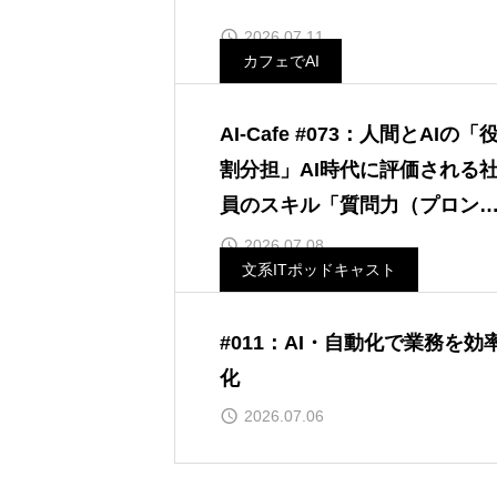
2026.07.11
カフェでAI
AI-Cafe #073：人間とAIの「
割分担」AI時代に評価される
員のスキル「質問力（プロン
ト力）」
2026.07.08
文系ITポッドキャスト
#011：AI・自動化で業務を効
化
2026.07.06