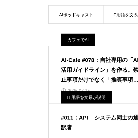
AIポッドキャスト
IT用語を文
カフェでAI
AI-Cafe #078：自社専用の「A
活用ガイドライン」を作る。
止事項だけでなく「推奨事項
を明記するTIPS
2026.07.15
IT用語を文系が説明
#011：API – システム同士の
訳者