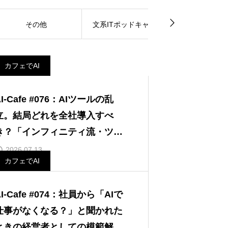
その他
文系ITポッドキャスト
文系IT的生産
カフェでAI
AI-Cafe #076：AIツールの乱
立。結局どれを全社導入すべ
き？「インフィニティ流・ツー
ル選定」のTIPS
2026.07.13
カフェでAI
AI-Cafe #074：社員から「AIで
仕事がなくなる？」と聞かれた
ときの経営者としての模範解答