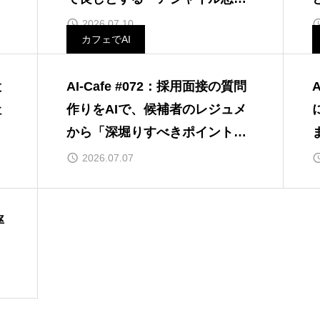
考」のTIPS
T
2026.07.10
カフェでAI
役
AI-Cafe #072：採用面接の質問
社
作りをAIで、候補者のレジュメ
プ
から「深堀りすべきポイント」
を抽出するTIPS
T
2026.07.07
率