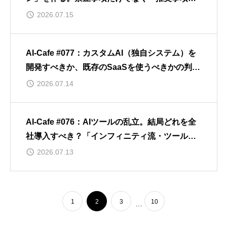
を明記するTIPS
2026.07.15
AI-Cafe #077：カスタムAI（独自システム）を
開発すべきか、既存のSaaSを使うべきかの判断
基準
2026.07.14
AI-Cafe #076：AIツールの乱立。結局どれを全
社導入すべき？「インフィニティ流・ツール選
定」のTIPS
2026.07.13
1
2
3
10
…