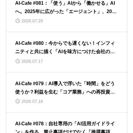
AI-Cafe #081：「使う」AIから「働かせる」AI
へ。2025年に広がった「エージェント」、2026
年のいま何が変わる？
2026.07.20
AI-Cafe #080：今からでも遅くない！インフィ
ニティと共に描く「AIを味方につけた会社の未
来像」
2026.07.17
AI-Cafe #079：AI導入で浮いた「時間」をどう
使うか？利益を生む「コア業務」への再投資の
考え方
2026.07.16
AI-Cafe #078：自社専用の「AI活用ガイドライ
ン」を作る。禁止事項だけでなく「推奨事項」